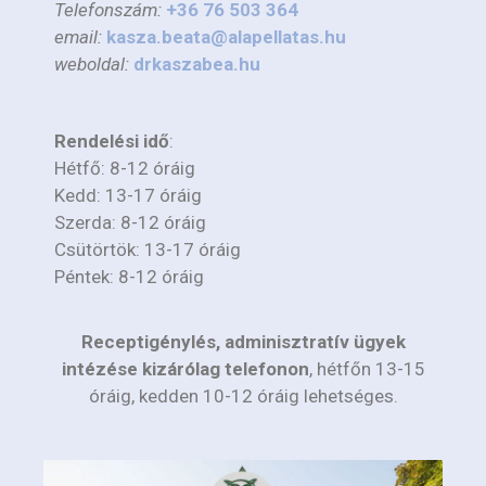
Telefonszám:
+36 76 503 364
email:
kasza.beata@alapellatas.hu
weboldal:
drkaszabea.hu
Rendelési idő
:
Hétfő: 8-12 óráig
Kedd: 13-17 óráig
Szerda: 8-12 óráig
Csütörtök: 13-17 óráig
Péntek: 8-12 óráig
Receptigénylés, adminisztratív ügyek
intézése kizárólag telefonon
, hétfőn 13-15
óráig, kedden 10-12 óráig lehetséges.