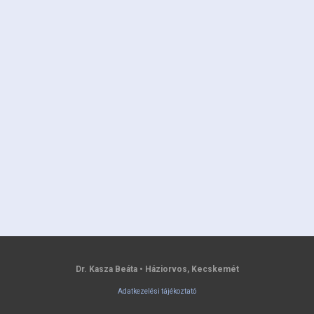
Dr. Kasza Beáta • Háziorvos, Kecskemét
Adatkezelési tájékoztató