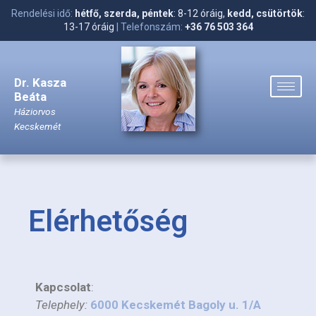
Rendelési idő:
hétfő, szerda, péntek
: 8-12 óráig,
kedd, csütörtök
:
13-17 óráig
| Telefonszám:
+36 76 503 364
Dr. Kasza
Beáta
Háziorvos
Kecskemét
Elérhetőség
Kapcsolat
:
Telephely:
6000 Kecskemét Bagoly u. 1/A